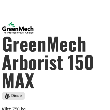
GreenMech
Arborist 150
MAX
Diesel
Vikt:
750
kg