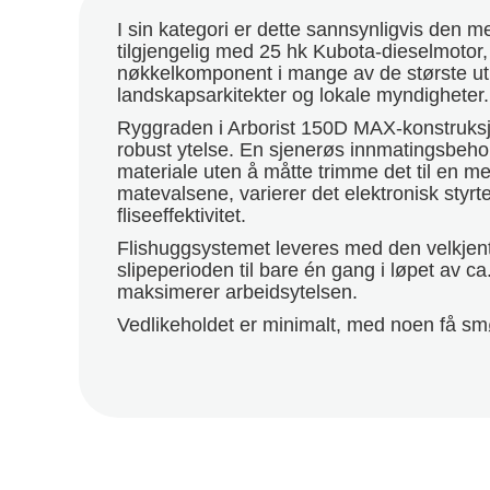
I sin kategori er dette sannsynligvis den
tilgjengelig med 25 hk Kubota-dieselmotor, 
nøkkelkomponent i mange av de største utlei
landskapsarkitekter og lokale myndigheter.
Ryggraden i Arborist 150D MAX-konstruksjo
robust ytelse. En sjenerøs innmatingsbeh
materiale uten å måtte trimme det til en me
matevalsene, varierer det elektronisk sty
fliseeffektivitet.
Flishuggsystemet leveres med den velkjent
slipeperioden til bare én gang i løpet av 
maksimerer arbeidsytelsen.
Vedlikeholdet er minimalt, med noen få smør