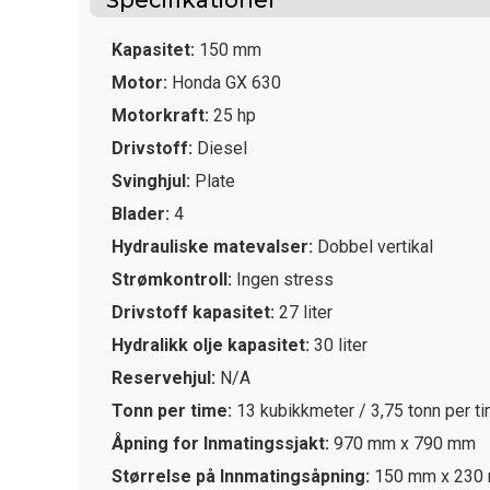
Kapasitet:
150 mm
Motor:
Honda GX 630
Motorkraft:
25 hp
Drivstoff:
Diesel
Svinghjul:
Plate
Blader:
4
Hydrauliske matevalser:
Dobbel vertikal
Strømkontroll:
Ingen stress
Drivstoff kapasitet:
27 liter
Hydralikk olje kapasitet:
30 liter
Reservehjul:
N/A
Tonn per time:
13 kubikkmeter / 3,75 tonn per t
Åpning for Inmatingssjakt:
970 mm x 790 mm
Størrelse på Innmatingsåpning:
150 mm x 230