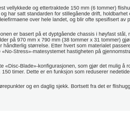
 mest vellykkede og ettertraktede 150 mm (6 tommer) fli
og har satt standarden for stillegående drift, holdbarhe
efirmaene over hele landet, og blir ofte spesifisert av pr
nen er basert på et dyptgående chassis i høyfast stål, 
older på 970 mm x 790 mm (38 tommer x 31 tommer) gjør
r håndterlig størrelse. Etter hvert som materialet passer
rte «No-Stress»-matesystemet hastigheten på gjennomstr
e «Disc-Blade»-konfigurasjonen, som gjør det mulig å r
ca. 150 timer. Dette er en funksjon som reduserer nedeti
epunkter og en daglig sjekk. Bortsett fra det er flishugge