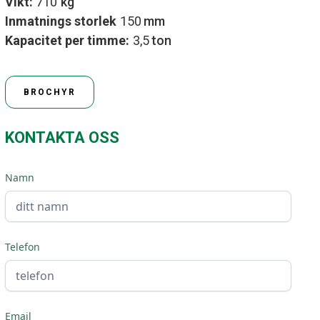
Vikt:
710
kg
Inmatnings storlek
150
mm
Kapacitet per timme:
3,5
ton
BROCHYR
KONTAKTA OSS
Namn
Telefon
Email