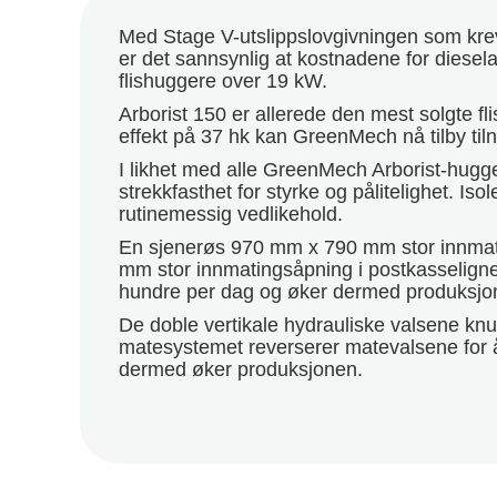
Med Stage V-utslippslovgivningen som krever
er det sannsynlig at kostnadene for dieselag
flishuggere over 19 kW.
Arborist 150 er allerede den mest solgte f
effekt på 37 hk kan GreenMech nå tilby ti
I likhet med alle GreenMech Arborist-hug
strekkfasthet for styrke og pålitelighet. Iso
rutinemessig vedlikehold.
En sjenerøs 970 mm x 790 mm stor innmati
mm stor innmatingsåpning i postkasselignen
hundre per dag og øker dermed produksjo
De doble vertikale hydrauliske valsene knus
matesystemet reverserer matevalsene for å 
dermed øker produksjonen.