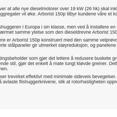
 at alle nye dieselmotorer over 19 kW (26 hk) skal inklu
gregater vil øke. Arborist 150p tilbyr kundene våre et kos
lishuggeren i Europa i sin klasse, men ved å installere e
lnærmet samme ytelse som den dieseldrevne Arborist 150,
gere er Arborist 150p konstruert med den samme velprøv
lerte stålpaneler gir utmerket støyreduksjon, og panelene k
ngsbeholder som gjør det lettere å redusere buskete g
de stil, gjør det enkelt å mate tungt kløvde greiner. Det
nen.
er trevirket effektivt med minimale sideveis bevegelser.
avlaste flishuggerknivene, slik at rotorhastigheten oppr