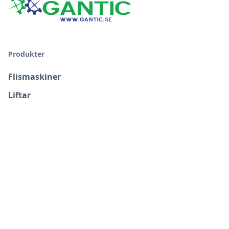
Produkter
Flismaskiner
Liftar
Gantic.se
Finansiering
Hållbarhet och Socialt Ansvar
Försäljningsvillkor