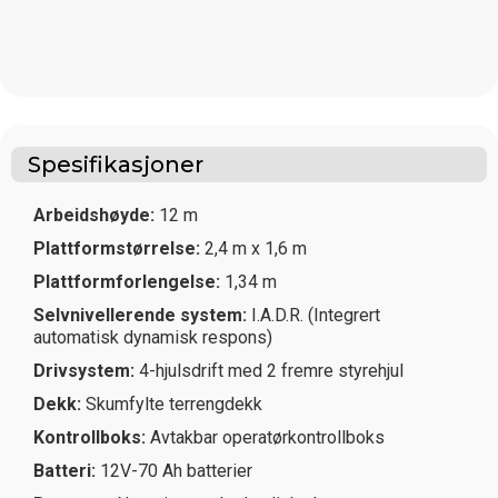
Spesifikasjoner
Arbeidshøyde:
12 m
Plattformstørrelse:
2,4 m x 1,6 m
Plattformforlengelse:
1,34 m
Selvnivellerende system:
I.A.D.R. (Integrert
automatisk dynamisk respons)
Drivsystem:
4-hjulsdrift med 2 fremre styrehjul
Dekk:
Skumfylte terrengdekk
Kontrollboks:
Avtakbar operatørkontrollboks
Batteri:
12V-70 Ah batterier